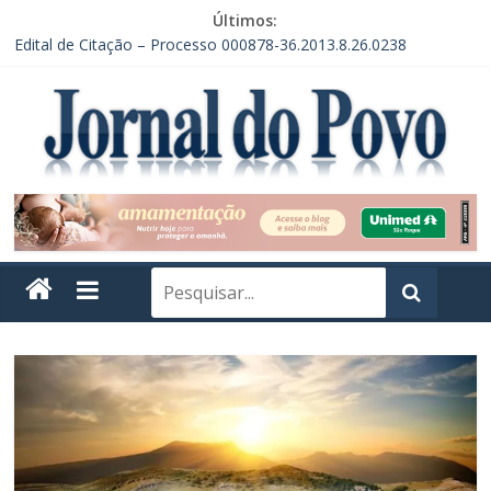
Últimos:
Edital de Citação – Processo 000878-36.2013.8.26.0238
Edital de Citação – Processo 000878-36.2013.8.26.0238 – 2ª
Publicação
EDITAL DE CONVOCAÇÃO DE ASSEMBLEIA GERAL DE
FUNDAÇÃO – INSTITUTO VERDE HORIZONTE
CONVOCAÇÃO EM RECLAMAÇÃO POR DEPENDÊNCIA DE
ACORDO
EDITAL DE CITAÇÃO – PRAZO DE 30 DIAS. PROCESSO Nº
0004295-60.2014.8.26.0238