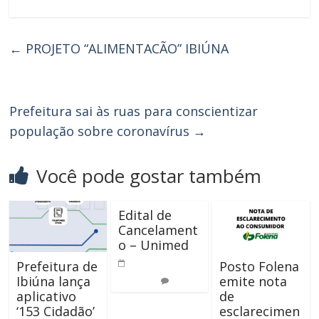
←
PROJETO “ALIMENTACÃO” IBIÚNA
Prefeitura sai às ruas para conscientizar
população sobre coronavírus
→
Você pode gostar também
Edital de
Cancelament
o – Unimed
9 de setembro
Prefeitura de
Posto Folena
Ibiúna lança
emite nota
de 2022
0
aplicativo
de
‘153 Cidadão’
esclarecimen