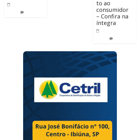
to ao
19 de outubro de
consumidor
2021
0
– Confira na
íntegra
18 de abril de
2023
0