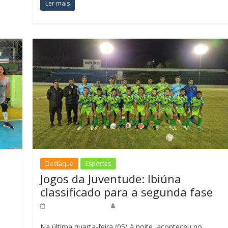
Ler mais
Destaque
Esportes
Jogos da Juventude: Ibiúna
classificado para a segunda fase
11 de abril de 2023
Redação Jornal do Povo
Na última quarta-feira (05) à noite, aconteceu no