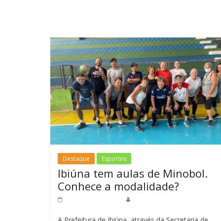
Destaque
Esportes
Ibiúna tem aulas de Minobol.
Conhece a modalidade?
27 de abril de 2023
Redação Jornal do Povo
A Prefeitura de Ibiúna, através da Secretaria de