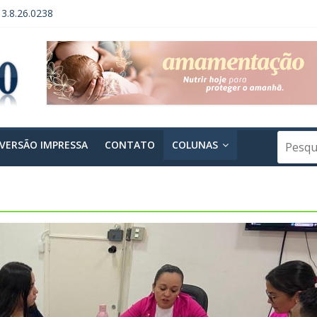
13.8.26.0238
3.8.26.0238 – 2ª Publicação
 GERAL DE FUNDAÇÃO – INSTITUTO VERDE HORIZONTE
PENDÊNCIA DE ACORDO
 PROCESSO Nº 0004295-60.2014.8.26.0238
VERSÃO IMPRESSA
CONTATO
COLUNAS