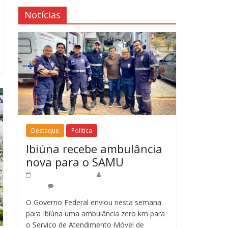
Notícias
Destaque
Política
Ibiúna recebe ambulância
nova para o SAMU
16 de abril de 2025
Redação Jornal do
Povo
0
O Governo Federal enviou nesta semana
para Ibiúna uma ambulância zero km para
o Serviço de Atendimento Móvel de