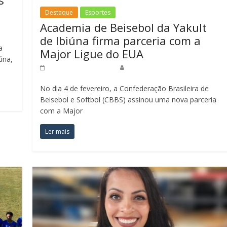
Destaque
Esportes
Academia de Beisebol da Yakult
de Ibiúna firma parceria com a
a
Major Ligue do EUA
úna,
6 de fevereiro de 2025
Redação Jornal do Povo
No dia 4 de fevereiro, a Confederação Brasileira de
Beisebol e Softbol (CBBS) assinou uma nova parceria
com a Major
Ler mais