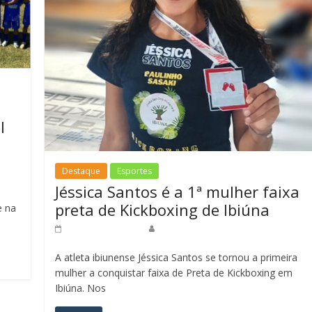
l
Destaque
Esportes
Jéssica Santos é a 1ª mulher faixa
preta de Kickboxing de Ibiúna
e na
8 de maio de 2023
Redação Jornal do Povo
A atleta ibiunense Jéssica Santos se tornou a primeira
mulher a conquistar faixa de Preta de Kickboxing em
Ibiúna. Nos