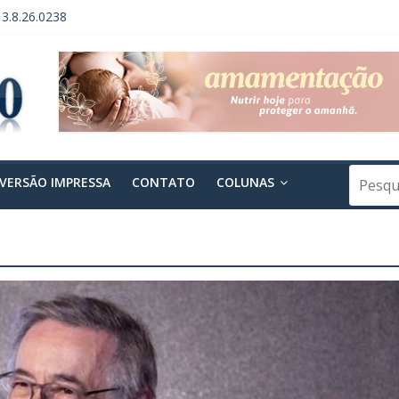
13.8.26.0238
3.8.26.0238 – 2ª Publicação
 GERAL DE FUNDAÇÃO – INSTITUTO VERDE HORIZONTE
PENDÊNCIA DE ACORDO
 PROCESSO Nº 0004295-60.2014.8.26.0238
VERSÃO IMPRESSA
CONTATO
COLUNAS