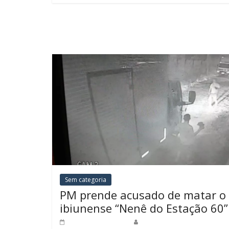
Sem categoria
PM prende acusado de matar o
ibiunense “Nenê do Estação 60”
16 de junho de 2020
Redação Jornal do Povo