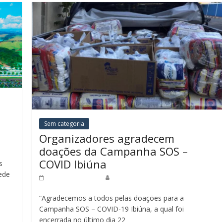
Sem categoria
Organizadores agradecem
doações da Campanha SOS –
COVID Ibiúna
s
ede
8 de julho de 2020
Redação Jornal do Povo
“Agradecemos a todos pelas doações para a
Campanha SOS – COVID-19 Ibiúna, a qual foi
encerrada no último dia 22