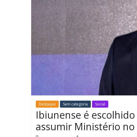
Destaque
Sem categoria
Social
Ibiunense é escolhido
assumir Ministério no
6 de abril de 2026
Redação Jornal do Povo