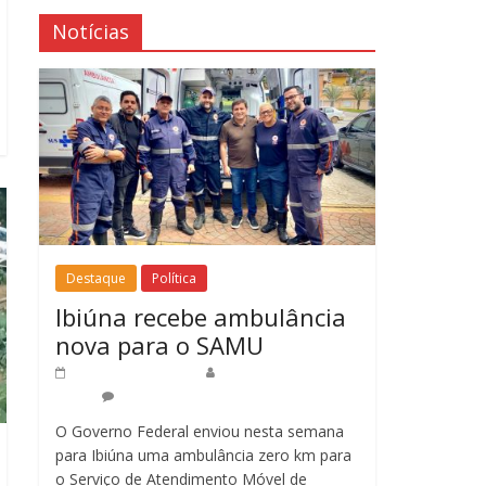
Notícias
Destaque
Política
Ibiúna recebe ambulância
nova para o SAMU
16 de abril de 2025
Redação Jornal do
Povo
0
O Governo Federal enviou nesta semana
para Ibiúna uma ambulância zero km para
o Serviço de Atendimento Móvel de