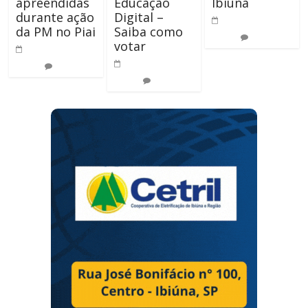
apreendidas
Educação
Ibiúna
durante ação
Digital –
6 de agosto de
da PM no Piai
Saiba como
2019
0
votar
27 de agosto de
22 de abril de
2020
0
2025
0