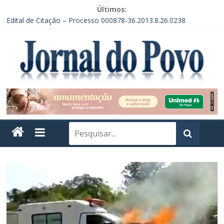
Últimos:
Edital de Citação – Processo 000878-36.2013.8.26.0238
Edital de Citação – Processo 000878-36.2013.8.26.0238 – 2ª
Publicação
EDITAL DE CONVOCAÇÃO DE ASSEMBLEIA GERAL DE
FUNDAÇÃO – INSTITUTO VERDE HORIZONTE
CONVOCAÇÃO EM RECLAMAÇÃO POR DEPENDÊNCIA DE
ACORDO
EDITAL DE CITAÇÃO – PRAZO DE 30 DIAS. PROCESSO Nº
0004295-60.2014.8.26.0238