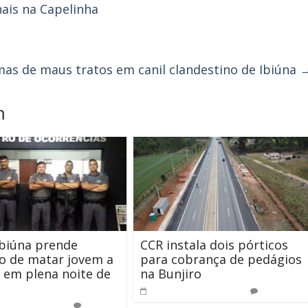
nais na Capelinha
imas de maus tratos em canil clandestino de Ibiúna
m
biúna prende
CCR instala dois pórticos
o de matar jovem a
para cobrança de pedágios
 em plena noite de
na Bunjiro
16 de outubro de 2025
0
ezembro de 2018
0