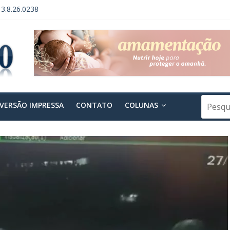
13.8.26.0238
3.8.26.0238 – 2ª Publicação
 GERAL DE FUNDAÇÃO – INSTITUTO VERDE HORIZONTE
PENDÊNCIA DE ACORDO
 PROCESSO Nº 0004295-60.2014.8.26.0238
VERSÃO IMPRESSA
CONTATO
COLUNAS