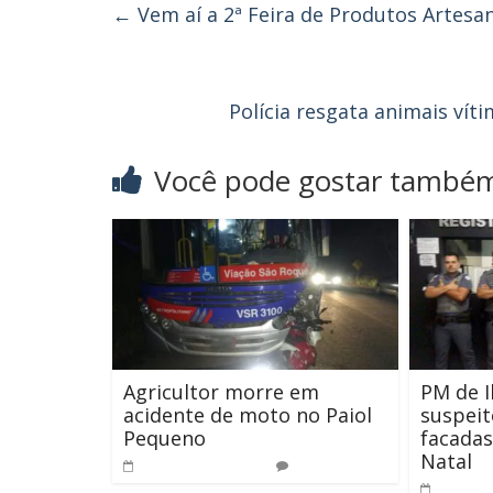
←
Vem aí a 2ª Feira de Produtos Artesa
Polícia resgata animais vít
Você pode gostar també
Agricultor morre em
PM de I
acidente de moto no Paiol
suspeit
Pequeno
facadas
Natal
25 de abril de 2019
0
26 de d