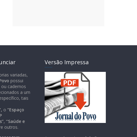
unciar
Versão Impressa
orias variadas,
 Povo
possui
 ou cadernos
recionados a um
específico, tais
,
o
“Espaço
P
s”
,
“Saúde e
re outros.