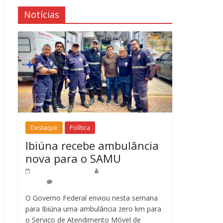
Notícias
Destaque
Política
Ibiúna recebe ambulância
nova para o SAMU
16 de abril de 2025
Redação Jornal do
Povo
0
O Governo Federal enviou nesta semana
para Ibiúna uma ambulância zero km para
o Serviço de Atendimento Móvel de