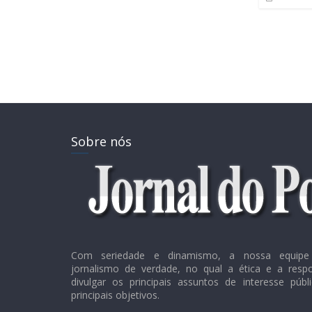
Sobre nós
Com seriedade e dinamismo, a nossa equipe 
jornalismo de verdade, no qual a ética e a resp
divulgar os principais assuntos de interesse púb
principais objetivos.