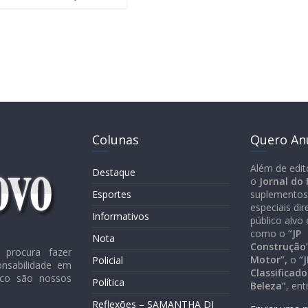
Colunas
Quero An
Além de edit
Destaque
o
Jornal do
Esportes
suplementos
especiais di
Informativos
público alvo 
como o
“JP
Nota
Construção”
procura fazer
Motor”,
o
“J
Policial
onsabilidade em
Classificado
lico são nossos
Política
Beleza”
, ent
Reflexões – SAMANTHA DI