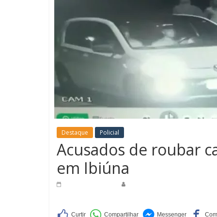
Destaque
Policial
Acusados de roubar c
em Ibiúna
5 de julho de 2019
Redação Jornal do Povo