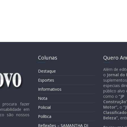
Colunas
Quero An
Além de edit
Destaque
o
Jornal do
Esportes
suplementos
especiais di
Informativos
público alvo 
como o
“JP
Nota
Construção”
procura fazer
Motor”,
o
“J
Policial
onsabilidade em
Classificado
lico são nossos
Política
Beleza”
, ent
Reflexões – SAMANTHA DI