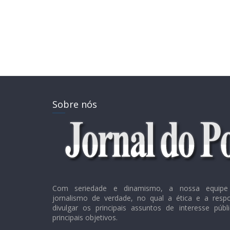
Sobre nós
Com seriedade e dinamismo, a nossa equipe 
jornalismo de verdade, no qual a ética e a resp
divulgar os principais assuntos de interesse púb
principais objetivos.