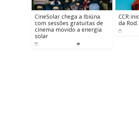
CineSolar chega a Ibiúna
CCR ini
com sessões gratuitas de
da Rod.
cinema movido a energia
31 de ma
solar
8 de maio de 2023
0