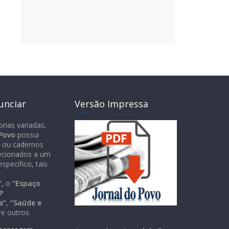
unciar
Versão Impressa
orias variadas,
 Povo
possui
 ou cadernos
recionados a um
específico, tais
,
o
“Espaço
P
s”
,
“Saúde e
re outros.