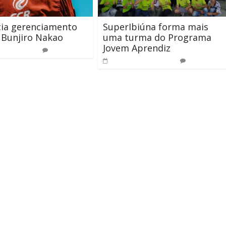
cia gerenciamento
SuperIbiúna forma mais
 Bunjiro Nakao
uma turma do Programa
Jovem Aprendiz
rço de 2025
0
8 de outubro de 2019
0