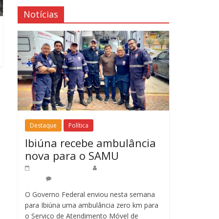
Notícias
Destaque
Política
Ibiúna recebe ambulância
nova para o SAMU
16 de abril de 2025
Redação Jornal do
Povo
0
O Governo Federal enviou nesta semana
para Ibiúna uma ambulância zero km para
o Serviço de Atendimento Móvel de