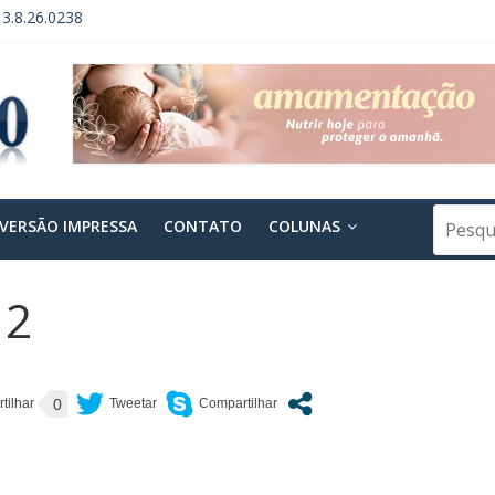
13.8.26.0238
3.8.26.0238 – 2ª Publicação
 GERAL DE FUNDAÇÃO – INSTITUTO VERDE HORIZONTE
PENDÊNCIA DE ACORDO
 PROCESSO Nº 0004295-60.2014.8.26.0238
VERSÃO IMPRESSA
CONTATO
COLUNAS
12
0